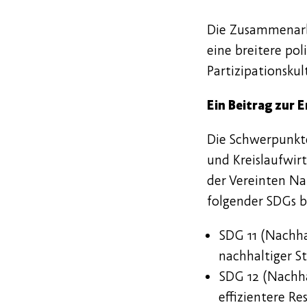
Die Zusammenarbe
eine breitere pol
Partizipationskul
Ein Beitrag zur 
Die Schwerpunkte
und Kreislaufwir
der Vereinten Na
folgender SDGs b
SDG 11 (Nachha
nachhaltiger S
SDG 12 (Nachha
effizientere R