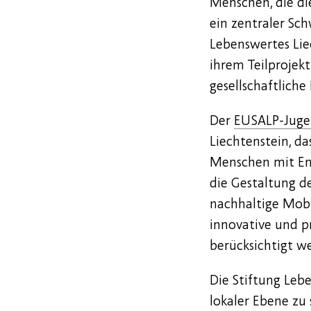
Menschen, die di
ein zentraler Sc
Lebenswertes Liec
ihrem Teilprojekt
gesellschaftlich
Der
EUSALP-Juge
Liechtenstein, da
Menschen mit Ent
die Gestaltung d
nachhaltige Mobi
innovative und pr
berücksichtigt w
Die Stiftung Lebe
lokaler Ebene zu