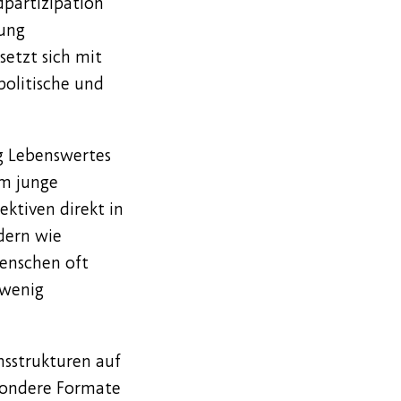
dpartizipation
tung
setzt sich mit
 politische und
ng Lebenswertes
um junge
ktiven direkt in
dern wie
Menschen oft
 wenig
onsstrukturen auf
esondere Formate