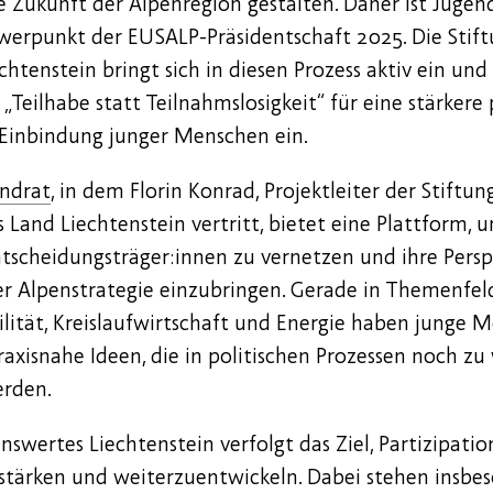
e Zukunft der Alpenregion gestalten. Daher ist Jugen
hwerpunkt der EUSALP-Präsidentschaft 2025. Die Stif
htenstein bringt sich in diesen Prozess aktiv ein und 
 „Teilhabe statt Teilnahmslosigkeit“ für eine stärkere
e Einbindung junger Menschen ein.
ndrat
, in dem Florin Konrad, Projektleiter der Stiftu
s Land Liechtenstein vertritt, bietet eine Plattform, 
scheidungsträger:innen zu vernetzen und ihre Perspe
er Alpenstrategie einzubringen. Gerade in Themenfel
lität, Kreislaufwirtschaft und Energie haben junge 
axisnahe Ideen, die in politischen Prozessen noch zu
erden.
nswertes Liechtenstein verfolgt das Ziel, Partizipati
 stärken und weiterzuentwickeln. Dabei stehen insb