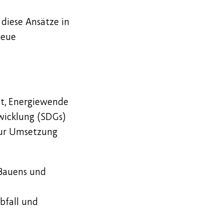
diese Ansätze in
neue
ät, Energiewende
twicklung (SDGs)
zur Umsetzung
 Bauens und
bfall und