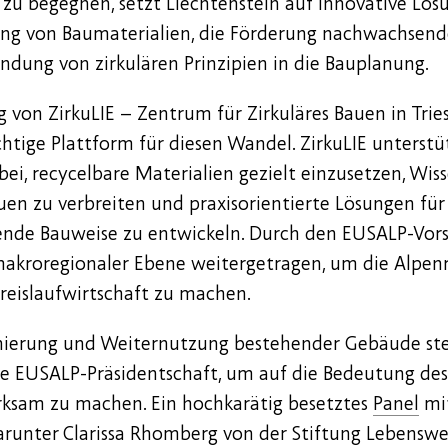
zu begegnen, setzt Liechtenstein auf innovative Lös
g von Baumaterialien, die Förderung nachwachsend
indung von zirkulären Prinzipien in die Bauplanung.
g von ZirkuLIE – Zentrum für Zirkuläres Bauen in Tri
htige Plattform für diesen Wandel. ZirkuLIE unterstü
ei, recycelbare Materialien gezielt einzusetzen, Wis
en zu verbreiten und praxisorientierte Lösungen für
nde Bauweise zu entwickeln. Durch den EUSALP-Vorsi
akroregionaler Ebene weitergetragen, um die Alpen
Kreislaufwirtschaft zu machen.
nierung und Weiternutzung bestehender Gebäude ste
ie EUSALP-Präsidentschaft, um auf die Bedeutung des
ksam zu machen. Ein hochkarätig besetztes
Panel
mit
arunter Clarissa Rhomberg von der Stiftung Lebenswe