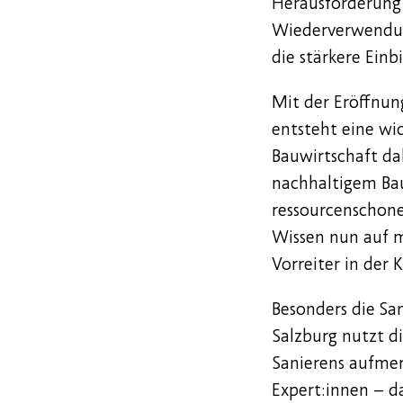
Herausforderung 
Wiederverwendun
die stärkere Einb
Mit der Eröffnun
entsteht eine wic
Bauwirtschaft dab
nachhaltigem Bau
ressourcenschone
Wissen nun auf m
Vorreiter in der 
Besonders die Sa
Salzburg nutzt d
Sanierens aufmer
Expert:innen – d