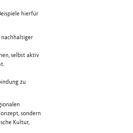
ispiele hierfür
 nachhaltiger
en, selbst aktiv
t.
bindung zu
gionalen
 Konzept, sondern
sche Kultur,