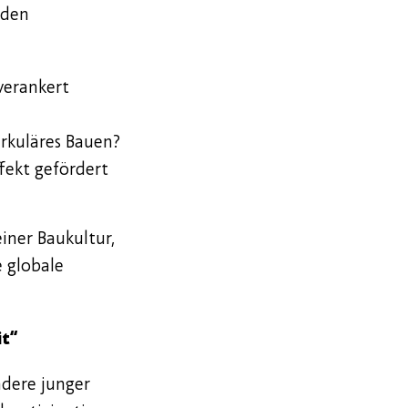
 den
verankert
rkuläres Bauen?
fekt gefördert
ner Baukultur,
e globale
it“
ndere junger